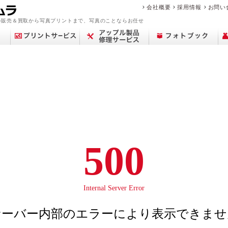
会社概要
採用情報
お問い
の販売＆買取から写真プリントまで、写真のことならお任せ
アップル修理サービ
買取サービス案内
デジカメプリント
撮影メニュー
Year Album
交換レンズ
プリント
中古カメラを買いた
フィルム現像サービ
センサークリーニン
ミラーレス一眼
ポケットブック
ピックアップ
店舗一覧
フォトプラスブック
デジタル一眼レフ
カメラを売りたい
マリオの魅力
証明写真撮影
証明写真
修理料金
コン
中古
思い
フォ
修
ビ
商
ス
い
ス
グ
500
ブランド品・貴金属
故障かな？と思った
フォトブックリング
生活/家事家電
カレンダー
撮影の流れ
カメラ買取
中古カメラ・レンズ
来店事前確認のお願
おなかのフォトブッ
フォトパネル
時計買取
遺影写真の作成・加
お役立ち情報コラム
アトリエフォトブッ
スマホ買取
中古時計
を売りたい
ら
（PANELO）
い
ク
工
ク
Internal Server Error
サーバー内部のエラーにより表示できませ