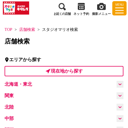
MENU
お近くの店舗
ネット予約
撮影メニュー
TOP
店舗検索
スタジオマリオ検索
店舗検索
エリアから探す
現在地から探す
北海道・東北
北海道
青森県
岩手県
宮城県
関東
茨城県
栃木県
群馬県
埼玉県
北陸
秋田県
福島県
山形県
新潟県
富山県
石川県
福井県
中部
千葉県
東京都
神奈川県