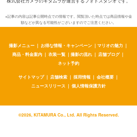
株式会社カメラのキタムラが運営するフォトスタジオです。
※記事の内容は記事公開時点での情報です。閲覧頂いた時点では商品情報や金
額などが異なる可能性がございますのでご注意ください。
撮影メニュー
｜
お得な情報・キャンペーン
｜
マリオの魅力
｜
商品・料金案内
｜
衣装一覧
｜
撮影の流れ
｜
店舗ブログ
｜
ネット予約
サイトマップ
｜
店舗検索
｜
採用情報
｜
会社概要
｜
ニュースリリース
｜
個人情報保護方針
©
2026
, KITAMURA Co., Ltd. All Rights Reserved.