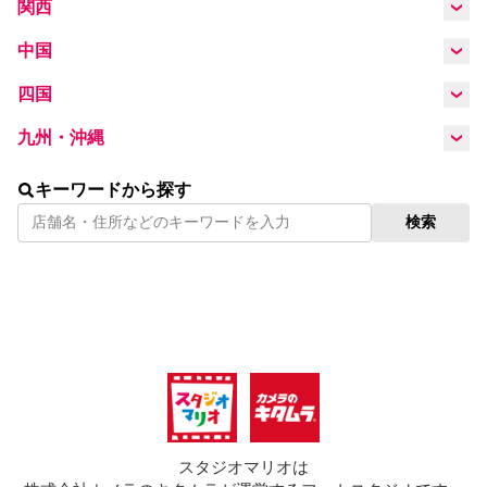
山梨県
長野県
岐阜県
愛知県
関西
滋賀県
京都府
奈良県
大阪府
中国
静岡県
島根県
岡山県
鳥取県
広島県
四国
兵庫県
三重県
徳島県
香川県
愛媛県
高知県
九州・沖縄
山口県
福岡県
佐賀県
長崎県
熊本県
キーワードから探す
検索
大分県
宮崎県
鹿児島県
沖縄県
スタジオマリオは