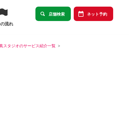
店舗検索
ネット予約
影の流れ
真スタジオのサービス紹介一覧
卒園・卒業
ット
データメインセット
祭り
端午の節句
ばあっ！」デザイン商品オリジナルセット
の祝い
十三祝い
大学卒業
結婚・長寿・還暦祝い）