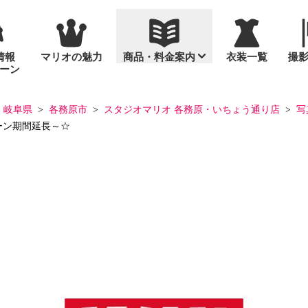
情報
マリオの魅力
商品・料金案内
衣装一覧
撮
ーン
通年撮影
セット商品
岐阜県
各務原市
スタジオマリオ 各務原・いちょう通り店
写
ーン期間延長～☆
入園・入学
お宮参り
スタンダードセ
台紙
桃の節句・ひな
め
お誕生日（バースデーフォ
「いないいない
プリント写真
ト）
十歳（ととせ）
画像データ販売
マタニティ
成人式
っ！」なかよしフォト
家族写真
っ！」なかよしフォトグッズ
大人の記念日（