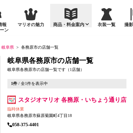
情報
マリオの魅力
商品・料金案内
衣装一覧
撮
ーン
通年撮影
セット商品
岐阜県
各務原市の店舗一覧
岐阜県各務原市の店舗一覧
岐阜県各務原市の店舗一覧です（1店舗）
1
件
/ 全
1
件を表示中
入園・入学
お宮参り
スタンダードセ
台紙
桃の節句・ひな
め
お誕生日（バースデーフォ
「いないいない
プリント写真
スタジオマリオ 各務原・いちょう通り店
ト）
十歳（ととせ）
画像データ販売
臨時休業
マタニティ
成人式
岐阜県各務原市蘇原菊園町4丁目18
っ！」なかよしフォト
家族写真
っ！」なかよしフォトグッズ
058-375-4401
大人の記念日（