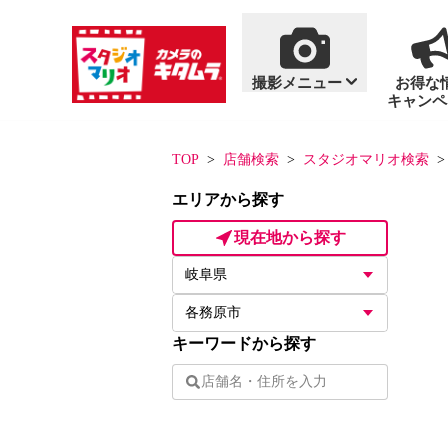
撮影メニュー
お得な
キャンペ
商品・料金案内
撮影メニュー
おすすめ撮影
単品商品
TOP
店舗検索
スタジオマリオ検索
エリアから探す
一覧を見る
一覧を見る
現在地から探す
七五三
写真集
百日祝い・お食い初
アルバム
キーワードから探す
フォトフレーム
ハーフバースデー
フォトグッズ
「いないいないばあ
「いないいないばあ