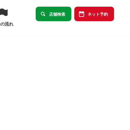
店舗検索
ネット予約
影の流れ
卒園・卒業
ット
データメインセット
祭り
端午の節句
ばあっ！」デザイン商品オリジナルセット
の祝い
十三祝い
大学卒業
結婚・長寿・還暦祝い）