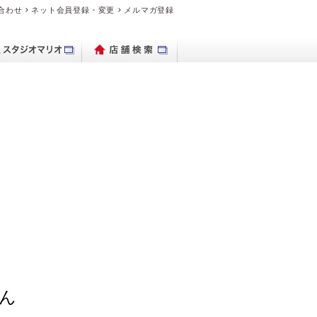
合わせ
ネット会員登録・変更
メルマガ登録
パクトデジタル
ブランド時計を
出保存サービス
トブックハード
理・交換の流れ
デオのダビング
品・料金案内
ブランド時計を売り
ビデオカメラ
フォトグッズ
よくある質問
デジカメ販売
PhotoZINE
衣装一覧
買いたい
カメラ
カバー
たい
マイブック
ん