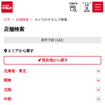
キタムラ
店舗検索
会員
Men
TOP
店舗検索
カメラのキタムラ検索
店舗検索
条件で絞り込む
エリアから探す
現在地から探す
北海道・東北
北海道
青森県
岩手県
宮城県
関東
茨城県
栃木県
群馬県
埼玉県
北陸
秋田県
福島県
山形県
新潟県
富山県
石川県
福井県
中部
千葉県
東京都
神奈川県