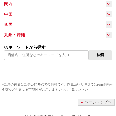
山梨県
長野県
岐阜県
愛知県
関西
滋賀県
京都府
奈良県
大阪府
中国
静岡県
島根県
岡山県
鳥取県
広島県
四国
兵庫県
三重県
徳島県
香川県
愛媛県
高知県
九州・沖縄
山口県
福岡県
佐賀県
長崎県
熊本県
キーワードから探す
検索
大分県
宮崎県
鹿児島県
沖縄県
※記事の内容は記事公開時点での情報です。閲覧頂いた時点では商品情報や
金額などが異なる可能性がございますのでご注意ください。
ページトップへ