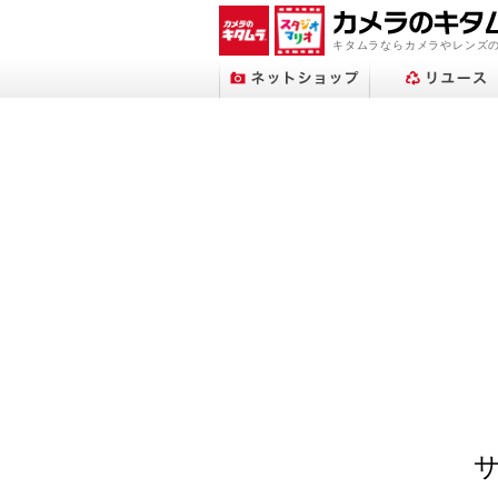
キタムラならカメラやレンズ
プリントサービストップへ
ネットショップトップへ
スタジオマリオトップへ
アップル修理サービス
フォトブックトップへ
ネット中古トップへ
店舗検索トップへ