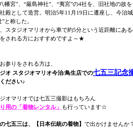
敷八幡宮”、“厳島神社”、“夷宮”の4社を、旧社地の故
社殿として造営。明治5年11月19日に遷座し、今治
社”と称した。
、スタジオマリオから車で約5分という近距離にある
をされる方におすすめですよ～★
お参りをされる方は、
七五三記念
ジオ スタジオマリオ今治/鳥生店
での
ください♪
ジオマリオでは七五三撮影はもちろん
り用の「着物レンタル」
も行っています☆
の七五三は、
【日本伝統の着物】
で出かけませんか