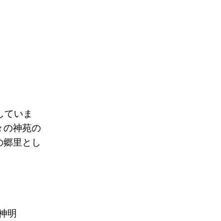
していま
々の神苑の
の郷里とし
神明