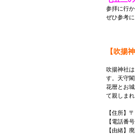
参拝に行か
ぜひ参考に
【吹揚神
吹揚神社は
す。天守閣
花暦とお城
て親しまれ
【住所】〒7
【電話番号】0
【由緒】廃