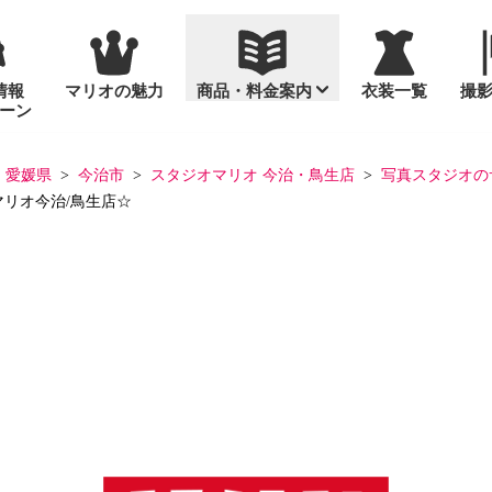
情報
マリオの魅力
商品・料金案内
衣装一覧
撮
ーン
通年撮影
セット商品
愛媛県
今治市
スタジオマリオ 今治・鳥生店
写真スタジオの
リオ今治/鳥生店☆
入園・入学
お宮参り
スタンダードセ
台紙
桃の節句・ひな
め
お誕生日（バースデーフォ
「いないいない
プリント写真
ト）
十歳（ととせ）
画像データ販売
マタニティ
成人式
っ！」なかよしフォト
家族写真
っ！」なかよしフォトグッズ
大人の記念日（