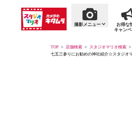
撮影メニュー
お得な
キャンペ
商品・料金案内
撮影メニュー
おすすめ撮影
単品商品
TOP
店舗検索
スタジオマリオ検索
七五三参りにお勧めの神社紹介☆スタジオマ
一覧を見る
一覧を見る
七五三
写真集
百日祝い・お食い初
アルバム
フォトフレーム
ハーフバースデー
フォトグッズ
「いないいないばあ
「いないいないばあ