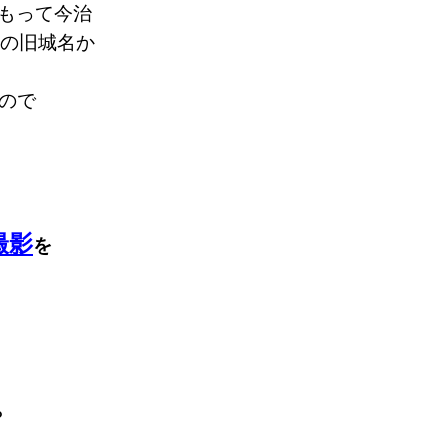
をもって今治
城の旧城名か
ので
撮影
を
？