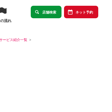
店舗検索
ネット予約
影の流れ
サービス紹介一覧
卒園・卒業
ット
データメインセット
祭り
端午の節句
ばあっ！」デザイン商品オリジナルセット
の祝い
十三祝い
大学卒業
結婚・長寿・還暦祝い）