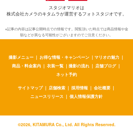
スタジオマリオは
株式会社カメラのキタムラが運営するフォトスタジオです。
※記事の内容は記事公開時点での情報です。閲覧頂いた時点では商品情報や金
額などが異なる可能性がございますのでご注意ください。
撮影メニュー
｜
お得な情報・キャンペーン
｜
マリオの魅力
｜
商品・料金案内
｜
衣装一覧
｜
撮影の流れ
｜
店舗ブログ
｜
ネット予約
サイトマップ
｜
店舗検索
｜
採用情報
｜
会社概要
｜
ニュースリリース
｜
個人情報保護方針
©
2026
, KITAMURA Co., Ltd. All Rights Reserved.