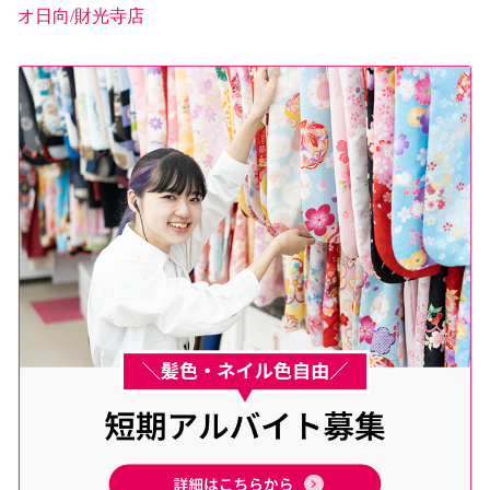
オ日向/財光寺店