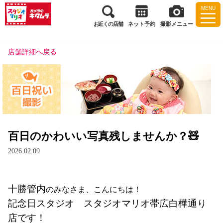
MENU
お近くの店舗
ネット予約
撮影メニュー
店舗詳細へ戻る
百日のかわいい写真残しませんか？🧸
2026.02.09
十勝管内
のみなさま、こんにちは！
記念日スタジオ　
スタジオマリオ帯広白樺通り
店です！