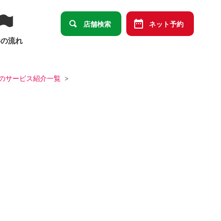
店舗検索
ネット予約
影の流れ
のサービス紹介一覧
卒園・卒業
ット
データメインセット
祭り
端午の節句
ばあっ！」デザイン商品オリジナルセット
の祝い
十三祝い
大学卒業
結婚・長寿・還暦祝い）