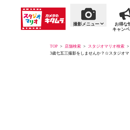
撮影メニュー
お得な
キャンペ
商品・料金案内
撮影メニュー
おすすめ撮影
単品商品
TOP
店舗検索
スタジオマリオ検索
3歳七五三撮影をしませんか？☆スタジオマ
一覧を見る
一覧を見る
七五三
写真集
百日祝い・お食い初
アルバム
フォトフレーム
ハーフバースデー
フォトグッズ
「いないいないばあ
「いないいないばあ