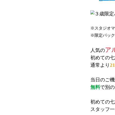
※スタジオマ
※限定パック
ア
人気の
初めての七
通常より
2
当日のご機
無料
で別の
初めての七
スタッフ一