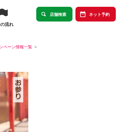
店舗検索
ネット予約
影の流れ
ンペーン情報一覧
卒園・卒業
ット
データメインセット
祭り
端午の節句
ばあっ！」デザイン商品オリジナルセット
の祝い
十三祝い
大学卒業
結婚・長寿・還暦祝い）