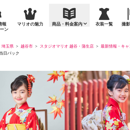
情報
マリオの魅力
商品・料金案内
衣装一覧
撮
ーン
通年撮影
セット商品
埼玉県
越谷市
スタジオマリオ 越谷・蒲生店
最新情報・キャ
当日パック
入園・入学
お宮参り
スタンダードセ
台紙
桃の節句・ひな
め
お誕生日（バースデーフォ
「いないいない
プリント写真
ト）
十歳（ととせ）
画像データ販売
マタニティ
成人式
っ！」なかよしフォト
家族写真
っ！」なかよしフォトグッズ
大人の記念日（