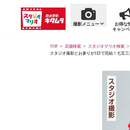
撮影メニュー
お得な
キャンペ
商品・料金案内
撮影メニュー
おすすめ撮影
単品商品
TOP
店舗検索
スタジオマリオ検索
スタジオ撮影とお参りが1日で完結！七五三
一覧を見る
一覧を見る
七五三
写真集
百日祝い・お食い初
アルバム
フォトフレーム
ハーフバースデー
フォトグッズ
「いないいないばあ
「いないいないばあ