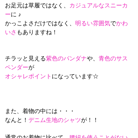
お足元は草履ではなく、
カジュアルなスニーカ
ー
に ♪
かっこよさだけではなく、
明るい雰囲気
で
かわ
いさ
もありますね！
チラッと見える
紫色のバンダナ
や、
青色のサス
ペンダー
が
オシャレポイント
になっています☆
また、着物の中には・・・
なんと！
デニム生地のシャツ
が！！
通常のお着物に比べて、
腰紐を使うことがない