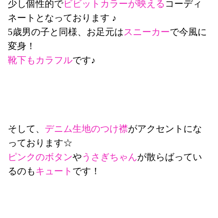
少し個性的で
ビビットカラーが映える
コーディ
ネートとなっております ♪
5歳男の子と同様、お足元は
スニーカー
で今風に
変身！
靴下もカラフル
です♪
そして、
デニム生地のつけ襟
がアクセントにな
っております☆
ピンクのボタン
や
うさぎちゃん
が散らばってい
るのも
キュート
です！