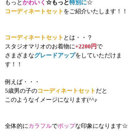
もっと
かわいく
☆もっと
特別に
☆
コーディネートセット
をご紹介いたします！！
コーディネートセット
とは・・？
スタジオマリオのお着物に
+2200円
で
さまざまな
グレードアップ
をしていただけま
す！！
例えば・・・
5歳男の子の
コーディネートセット
だと
このようなイメージになります(^^♪
全体的に
カラフル
で
ポップ
な印象になります☆