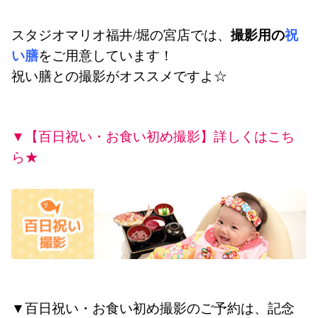
スタジオマリオ福井/堀の宮店では、
撮影用の
祝
い膳
を
ご用意しています！
祝い膳との撮影がオススメですよ☆
▼【百日祝い・お食い初め撮影】詳しくはこち
ら★
▼百日祝い・お食い初め撮影のご予約は、
記念