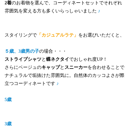
2着
のお着物を選んで、コーディネートセットでそれぞれ
雰囲気を変える方も多くいらっしゃいました 
♪
スタイリングで
「カジュアルラテ」
をお選びいただくと、
５歳、3歳男の子
の場合・・・
ストライプシャツ
と
蝶ネクタイ
でおしゃれ度UP！
さらにベージュの
キャップ
と
スニーカー
を合わせることで
ナチュラルで垢抜けた雰囲気に。自然体のカッコよさが際
立つコーディネートです
 ♪
5歳
3歳