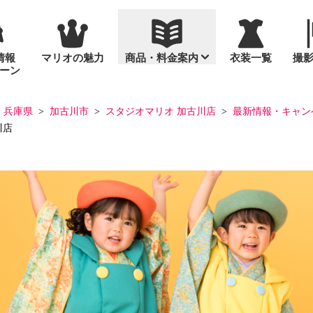
情報
マリオの魅力
商品・料金案内
衣装一覧
撮
ーン
通年撮影
セット商品
兵庫県
加古川市
スタジオマリオ 加古川店
最新情報・キャン
川店
入園・入学
お宮参り
スタンダードセ
台紙
桃の節句・ひな
め
お誕生日（バースデーフォ
「いないいない
プリント写真
ト）
十歳（ととせ）
画像データ販売
マタニティ
成人式
っ！」なかよしフォト
家族写真
っ！」なかよしフォトグッズ
大人の記念日（