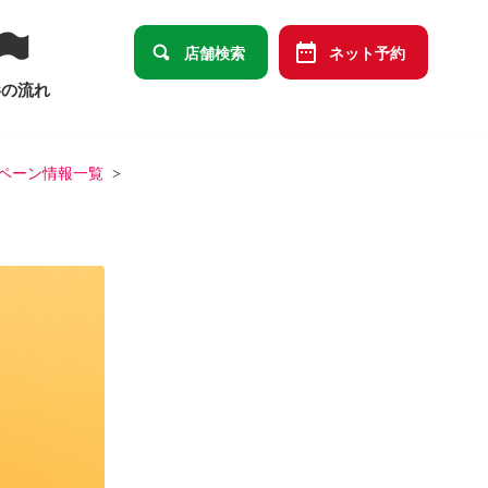
店舗検索
ネット予約
影の流れ
ペーン情報一覧
卒園・卒業
ット
データメインセット
祭り
端午の節句
ばあっ！」デザイン商品オリジナルセット
の祝い
十三祝い
大学卒業
結婚・長寿・還暦祝い）