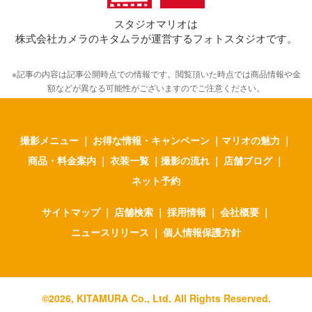
スタジオマリオは
株式会社カメラのキタムラが運営するフォトスタジオです。
※記事の内容は記事公開時点での情報です。閲覧頂いた時点では商品情報や金
額などが異なる可能性がございますのでご注意ください。
撮影メニュー
｜
お得な情報・キャンペーン
｜
マリオの魅力
｜
商品・料金案内
｜
衣装一覧
｜
撮影の流れ
｜
店舗ブログ
｜
ネット予約
サイトマップ
｜
店舗検索
｜
採用情報
｜
会社概要
｜
ニュースリリース
｜
個人情報保護方針
©
2026
, KITAMURA Co., Ltd. All Rights Reserved.