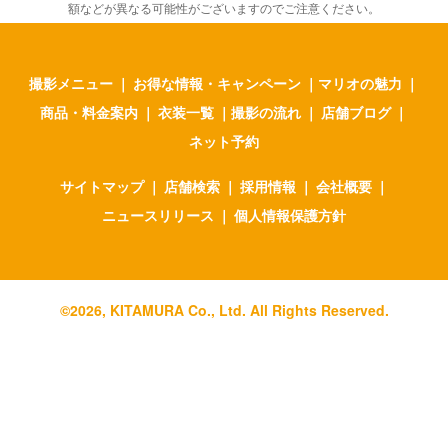
額などが異なる可能性がございますのでご注意ください。
撮影メニュー
｜
お得な情報・キャンペーン
｜
マリオの魅力
｜
商品・料金案内
｜
衣装一覧
｜
撮影の流れ
｜
店舗ブログ
｜
ネット予約
サイトマップ
｜
店舗検索
｜
採用情報
｜
会社概要
｜
ニュースリリース
｜
個人情報保護方針
©
2026
, KITAMURA Co., Ltd. All Rights Reserved.