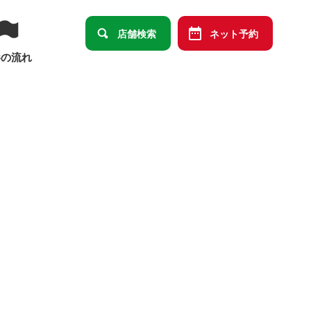
店舗検索
ネット予約
影の流れ
卒園・卒業
ット
データメインセット
祭り
端午の節句
ばあっ！」デザイン商品オリジナルセット
の祝い
十三祝い
大学卒業
結婚・長寿・還暦祝い）