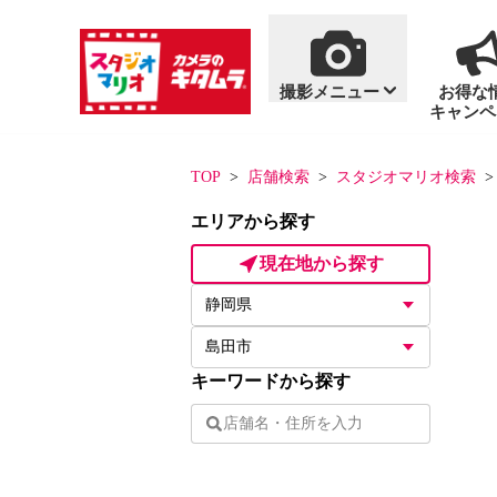
撮影メニュー
お得な
キャンペ
商品・料金案内
撮影メニュー
おすすめ撮影
単品商品
TOP
店舗検索
スタジオマリオ検索
エリアから探す
一覧を見る
一覧を見る
現在地から探す
七五三
写真集
百日祝い・お食い初
アルバム
キーワードから探す
フォトフレーム
ハーフバースデー
フォトグッズ
「いないいないばあ
「いないいないばあ