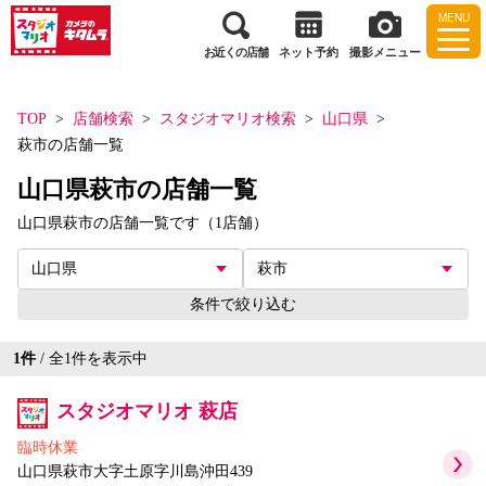
MENU
お近くの店舗
ネット予約
撮影メニュー
TOP
店舗検索
スタジオマリオ検索
山口県
萩市の店舗一覧
山口県萩市の店舗一覧
山口県萩市の店舗一覧です（1店舗）
条件で絞り込む
1
件
/ 全
1
件を表示中
スタジオマリオ 萩店
臨時休業
山口県萩市大字土原字川島沖田439