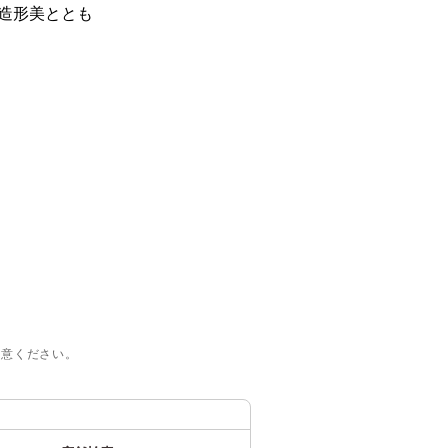
造形美ととも
注意ください。