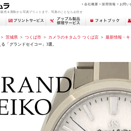
会社概要
採用情報
お問い
の販売＆買取から写真プリントまで、写真のことならお任せ
茨城県
つくば市
カメラのキタムラ つくば店
最新情報・キ
る「グランドセイコー」3選。
アップル修理サービ
買取サービス案内
デジカメプリント
撮影メニュー
Year Album
交換レンズ
プリント
中古カメラを買いた
フィルム現像サービ
センサークリーニン
ミラーレス一眼
ポケットブック
ピックアップ
店舗一覧
フォトプラスブック
デジタル一眼レフ
カメラを売りたい
マリオの魅力
証明写真撮影
証明写真
修理料金
コン
中古
思い
フォ
修
ビ
商
ス
い
ス
グ
ブランド品・貴金属
故障かな？と思った
フォトブックリング
生活/家事家電
カレンダー
撮影の流れ
カメラ買取
中古カメラ・レンズ
来店事前確認のお願
おなかのフォトブッ
フォトパネル
時計買取
遺影写真の作成・加
お役立ち情報コラム
アトリエフォトブッ
スマホ買取
中古時計
を売りたい
ら
（PANELO）
い
ク
工
ク