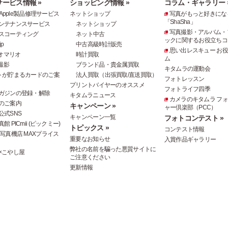
ービス情報 »
ショッピング情報 »
コラム・ギャラリー 
e・Apple製品修理サービス
ネットショップ
写真がもっと好きにな
「ShaSha」
ンテナンスサービス
ネットショップ
写真撮影・アルバム・
スコーティング
ネット中古
ックに関するお役立ちコ
p
中古高級時計販売
思い出レスキュー お
オマリオ
時計買取
ム
撮影
ブランド品・貴金属買取
キタムラの運動会
トが貯まるカードのご案
法人買取（出張買取/直送買取）
フォトレッスン
プリントバイヤーのオススメ
フォトライフ四季
ガジンの登録・解除
キタムラニュース
カメラのキタムラ フ
のご案内
キャンペーン »
ャー倶楽部（PCC）
公式SNS
キャンペーン一覧
フォトコンテスト »
 PICmii (ピックミー)
トピックス »
コンテスト情報
写真機店 MAXプライス
重要なお知らせ
入賞作品ギャラリー
弊社の名前を騙った悪質サイトに
×こやし屋
ご注意ください
更新情報