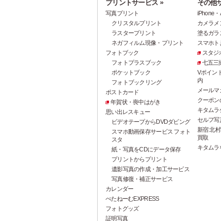
プリントサービス »
その他サ
写真プリント
iPhon
クリスタルプリント
カメラメ
ラスタープリント
塗るガラ
ネガフィルム現像・プリント
スマホト.j
フォトブック
スタジ
フォトプラスブック
七五三
ポケットブック
Vポイン
内
フォトブックリング
メールマ
ポストカード
クーポン
年賀状・喪中はがき
キタムラ
思い出レスキュー
セルフ写真館
ビデオテープからDVDダビング
新宿 北村
スマホ動画保存サービス フォト
買取
スタ
キタムラ
紙・写真をCDにデータ保存
プリントからプリント
遺影写真の作成・加工サービス
写真修復・補正サービス
カレンダー
ぺたねーむEXPRESS
フォトグッズ
証明写真