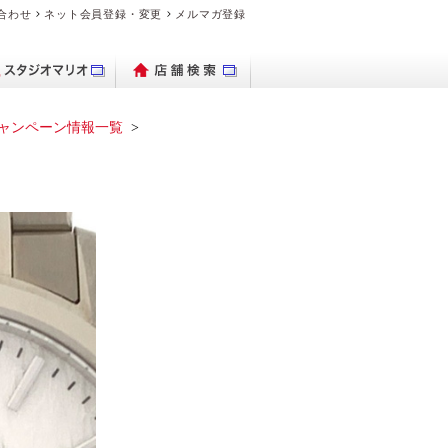
合わせ
ネット会員登録・変更
メルマガ登録
ャンペーン情報一覧
パクトデジタル
ブランド時計を
出保存サービス
トブックハード
理・交換の流れ
デオのダビング
品・料金案内
ブランド時計を売り
ビデオカメラ
フォトグッズ
よくある質問
デジカメ販売
PhotoZINE
衣装一覧
買いたい
カメラ
カバー
たい
マイブック