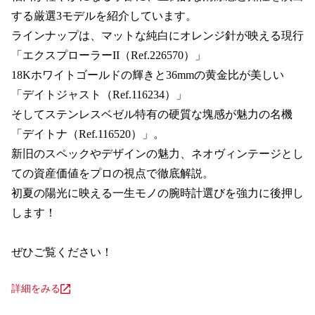
する厳選3モデルを紹介しています。

ラインナップは、マットな純白にオレンジ針が映える現行
「エクスプローラーII（Ref.226570）」

18Kホワイトゴールドの輝きと36mmの黄金比が美しい
「デイトジャスト（Ref.116234）」

そしてステンレスベゼル特有の硬質な塊感が魅力の名機
「デイトナ（Ref.116520）」。

新旧のスペックやデザインの魅力、ネオヴィンテージとし
ての資産価値をプロの視点で徹底解説。

初夏の陽光に映える一生モノの腕時計選びを強力に後押し
します！

ぜひご覧ください！
詳細をみる