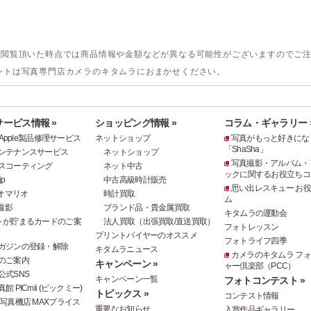
。閲覧頂いた時点では商品情報や金額などが異なる可能性がございますのでご
ントは写真専門店カメラのキタムラにおまかせください。
ービス情報 »
ショッピング情報 »
コラム・ギャラリー 
e・Apple製品修理サービス
ネットショップ
写真がもっと好きにな
「ShaSha」
ンテナンスサービス
ネットショップ
写真撮影・アルバム・
スコーティング
ネット中古
ックに関するお役立ちコ
p
中古高級時計販売
思い出レスキュー お
オマリオ
時計買取
ム
撮影
ブランド品・貴金属買取
キタムラの運動会
トが貯まるカードのご案
法人買取（出張買取/直送買取）
フォトレッスン
プリントバイヤーのオススメ
フォトライフ四季
ガジンの登録・解除
キタムラニュース
カメラのキタムラ フ
のご案内
キャンペーン »
ャー倶楽部（PCC）
公式SNS
キャンペーン一覧
フォトコンテスト »
 PICmii (ピックミー)
トピックス »
コンテスト情報
写真機店 MAXプライス
重要なお知らせ
入賞作品ギャラリー