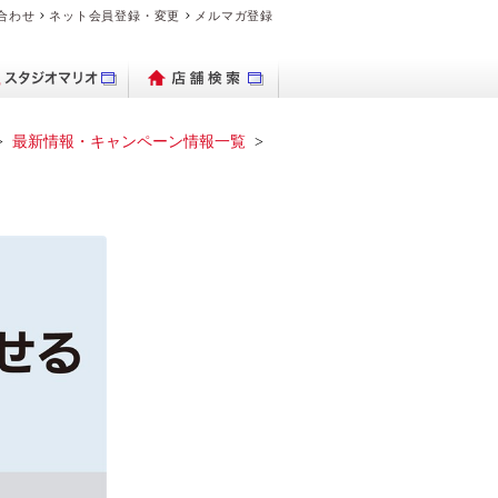
合わせ
ネット会員登録・変更
メルマガ登録
最新情報・キャンペーン情報一覧
パクトデジタル
ブランド時計を
出保存サービス
トブックハード
理・交換の流れ
デオのダビング
品・料金案内
ブランド時計を売り
ビデオカメラ
フォトグッズ
よくある質問
デジカメ販売
PhotoZINE
衣装一覧
買いたい
カメラ
カバー
たい
マイブック