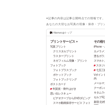
※記事の内容は記事公開時点での情報です
あなたの大切なお写真の現像・保存・プリ
Kitamura.jpトップ
プリントサービス »
その他サ
写真プリント
iPhon
クリスタルプリント
カメラメ
ラスタープリント
塗るガラ
ネガフィルム現像・プリント
スマホト.j
フォトブック
スタジ
フォトプラスブック
七五三
ポケットブック
Vポイン
内
フォトブックリング
メールマ
ポストカード
クーポン
年賀状・喪中はがき
キタムラ
思い出レスキュー
セルフ写真館
ビデオテープからDVDダビング
新宿 北村
スマホ動画保存サービス フォト