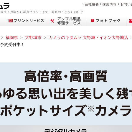
会社概要
採用情報
お問い
の販売＆買取から写真プリントまで、写真のことならお任せ
福岡県
大野城市
カメラのキタムラ 大野城・イオン大野城店
 ご予約受付中！
アップル修理サービ
買取サービス案内
デジカメプリント
撮影メニュー
Year Album
交換レンズ
プリント
中古カメラを買いた
フィルム現像サービ
センサークリーニン
ミラーレス一眼
ポケットブック
ピックアップ
店舗一覧
フォトプラスブック
デジタル一眼レフ
カメラを売りたい
マリオの魅力
証明写真撮影
証明写真
修理料金
コン
中古
思い
フォ
修
ビ
商
ス
い
ス
グ
ブランド品・貴金属
故障かな？と思った
フォトブックリング
生活/家事家電
カレンダー
撮影の流れ
カメラ買取
中古カメラ・レンズ
来店事前確認のお願
おなかのフォトブッ
フォトパネル
時計買取
遺影写真の作成・加
お役立ち情報コラム
アトリエフォトブッ
スマホ買取
中古時計
を売りたい
ら
（PANELO）
い
ク
工
ク