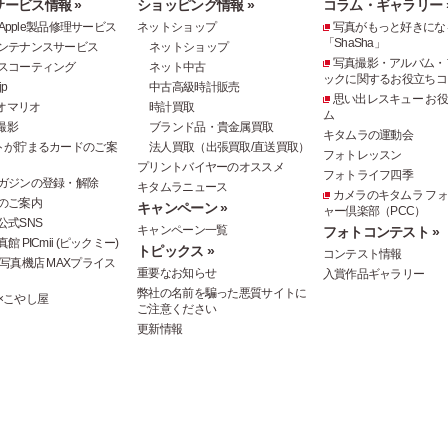
ービス情報 »
ショッピング情報 »
コラム・ギャラリー 
e・Apple製品修理サービス
ネットショップ
写真がもっと好きにな
「ShaSha」
ンテナンスサービス
ネットショップ
写真撮影・アルバム・
スコーティング
ネット中古
ックに関するお役立ちコ
p
中古高級時計販売
思い出レスキュー お
オマリオ
時計買取
ム
撮影
ブランド品・貴金属買取
キタムラの運動会
トが貯まるカードのご案
法人買取（出張買取/直送買取）
フォトレッスン
プリントバイヤーのオススメ
フォトライフ四季
ガジンの登録・解除
キタムラニュース
カメラのキタムラ フ
のご案内
キャンペーン »
ャー倶楽部（PCC）
公式SNS
キャンペーン一覧
フォトコンテスト »
 PICmii (ピックミー)
トピックス »
コンテスト情報
写真機店 MAXプライス
重要なお知らせ
入賞作品ギャラリー
弊社の名前を騙った悪質サイトに
×こやし屋
ご注意ください
更新情報