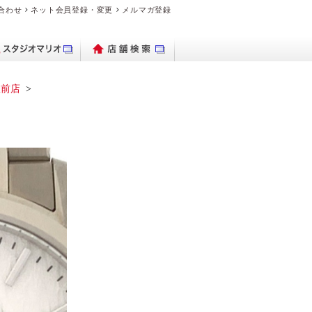
合わせ
ネット会員登録・変更
メルマガ登録
駅前店
パクトデジタル
ブランド時計を
出保存サービス
トブックハード
理・交換の流れ
デオのダビング
品・料金案内
ブランド時計を売り
ビデオカメラ
フォトグッズ
よくある質問
デジカメ販売
PhotoZINE
衣装一覧
買いたい
カメラ
カバー
たい
マイブック