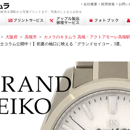
会社概要
採用情報
お問い
の販売＆買取から写真プリントまで、写真のことならお任せ
大阪府
高槻市
カメラのキタムラ 高槻・アクトアモーレ高槻
士コラム公開中！】初夏の袖口に映える「グランドセイコー」3選。
アップル修理サービ
買取サービス案内
デジカメプリント
撮影メニュー
Year Album
交換レンズ
プリント
中古カメラを買いた
フィルム現像サービ
センサークリーニン
ミラーレス一眼
ポケットブック
ピックアップ
店舗一覧
フォトプラスブック
デジタル一眼レフ
カメラを売りたい
マリオの魅力
証明写真撮影
証明写真
修理料金
コン
中古
思い
フォ
修
ビ
商
ス
い
ス
グ
ブランド品・貴金属
故障かな？と思った
フォトブックリング
生活/家事家電
カレンダー
撮影の流れ
カメラ買取
中古カメラ・レンズ
来店事前確認のお願
おなかのフォトブッ
フォトパネル
時計買取
遺影写真の作成・加
お役立ち情報コラム
アトリエフォトブッ
スマホ買取
中古時計
を売りたい
ら
（PANELO）
い
ク
工
ク