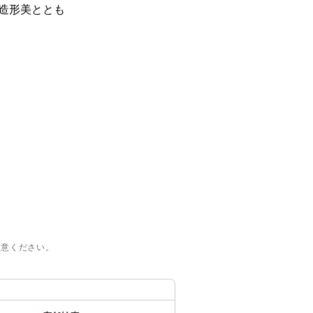
造形美ととも
注意ください。