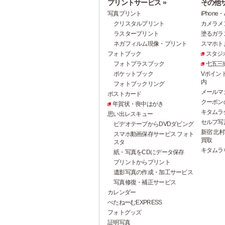
プリントサービス »
その他サ
写真プリント
iPhon
クリスタルプリント
カメラメ
ラスタープリント
塗るガラ
ネガフィルム現像・プリント
スマホト.j
フォトブック
スタジ
フォトプラスブック
七五三
ポケットブック
Vポイン
内
フォトブックリング
メールマ
ポストカード
クーポン
年賀状・喪中はがき
キタムラ
思い出レスキュー
セルフ写真館
ビデオテープからDVDダビング
新宿 北村
スマホ動画保存サービス フォト
買取
スタ
キタムラ
紙・写真をCDにデータ保存
プリントからプリント
遺影写真の作成・加工サービス
写真修復・補正サービス
カレンダー
ぺたねーむEXPRESS
フォトグッズ
証明写真