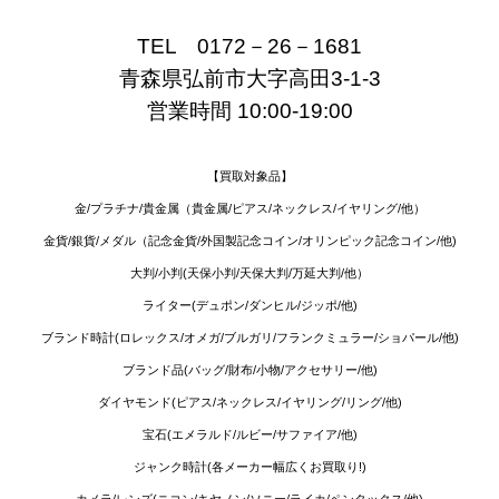
TEL　0172－26－1681
青森県弘前市大字高田3-1-3
営業時間 10:00-19:00
【買取対象品】
金/プラチナ/貴金属（貴金属/ピアス/ネックレス/イヤリング/他）
金貨/銀貨/メダル（記念金貨/外国製記念コイン/オリンピック記念コイン/他)
大判/小判(天保小判/天保大判/万延大判/他）
ライター(デュポン/ダンヒル/ジッポ/他)
ブランド時計(ロレックス/オメガ/ブルガリ/フランクミュラー/ショパール/他)
ブランド品(バッグ/財布/小物/アクセサリー/他)
ダイヤモンド(ピアス/ネックレス/イヤリング/リング/他)
宝石(エメラルド/ルビー/サファイア/他)
ジャンク時計(各メーカー幅広くお買取り!)
カメラ/レンズ(ニコン/キヤノン/ソニー/ライカ/ペンタックス/他)