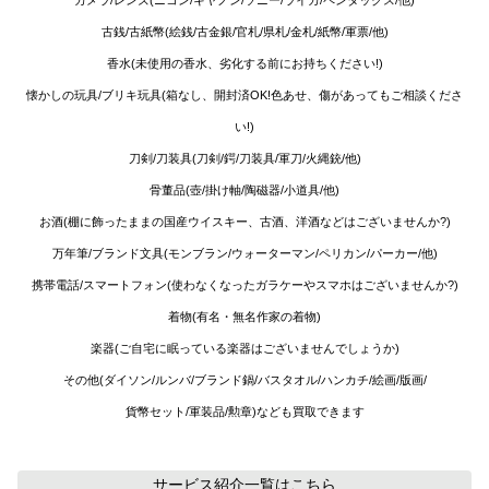
古銭/古紙幣(絵銭/古金銀/官札/県札/金札/紙幣/軍票/他)
香水(未使用の香水、劣化する前にお持ちください!)
懐かしの玩具/ブリキ玩具(箱なし、開封済OK!色あせ、傷があってもご相談くださ
い!)
刀剣/刀装具(刀剣/鍔/刀装具/軍刀/火縄銃/他)
骨董品(壺/掛け軸/陶磁器/小道具/他)
お酒(棚に飾ったままの国産ウイスキー、古酒、洋酒などはございませんか?)
万年筆/ブランド文具(モンブラン/ウォーターマン/ペリカン/パーカー/他)
携帯電話/スマートフォン(使わなくなったガラケーやスマホはございませんか?)
着物(有名・無名作家の着物)
楽器(ご自宅に眠っている楽器はございませんでしょうか)
その他(ダイソン/ルンバ/ブランド鍋/バスタオル/ハンカチ/絵画/版画/
貨幣セット/軍装品/勲章)なども買取できます
サービス紹介
一覧はこちら