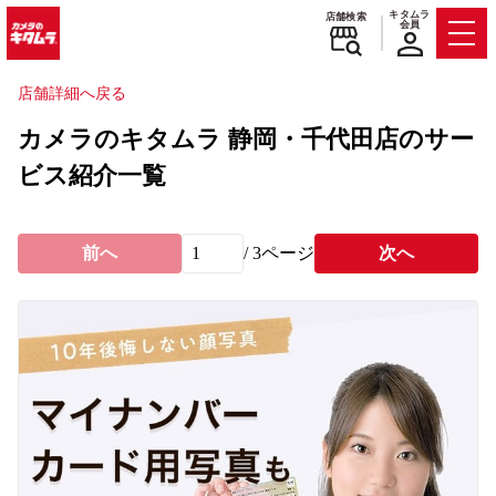
キタムラ
店舗検索
会員
Men
店舗詳細へ戻る
カメラのキタムラ 静岡・千代田店のサー
ビス紹介一覧
前へ
/
3
ページ
次へ