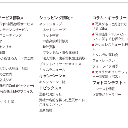
ービス情報 »
ショッピング情報 »
コラム・ギャラリー 
e・Apple製品修理サービス
ネットショップ
写真がもっと好きにな
「ShaSha」
ンテナンスサービス
ネットショップ
写真撮影・アルバム・
スコーティング
ネット中古
ックに関するお役立ちコ
p
中古高級時計販売
思い出レスキュー お
オマリオ
時計買取
ム
撮影
ブランド品・貴金属買取
キタムラの運動会
トが貯まるカードのご案
法人買取（出張買取/直送買取）
フォトレッスン
プリントバイヤーのオススメ
フォトライフ四季
ガジンの登録・解除
キタムラニュース
カメラのキタムラ フ
のご案内
キャンペーン »
ャー倶楽部（PCC）
公式SNS
キャンペーン一覧
フォトコンテスト »
 PICmii (ピックミー)
トピックス »
コンテスト情報
写真機店 MAXプライス
重要なお知らせ
入賞作品ギャラリー
弊社の名前を騙った悪質サイトに
×こやし屋
ご注意ください
更新情報