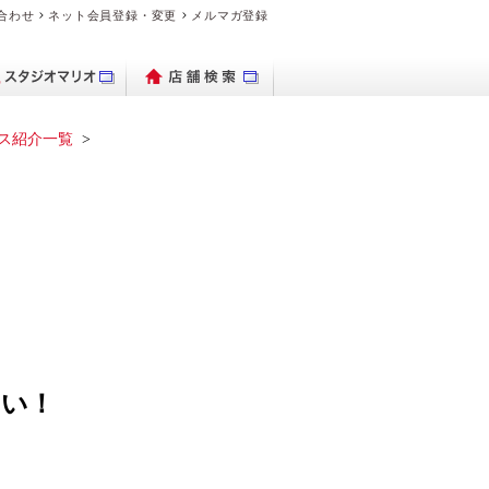
合わせ
ネット会員登録・変更
メルマガ登録
ス紹介一覧
パクトデジタル
ブランド時計を
出保存サービス
トブックハード
理・交換の流れ
デオのダビング
品・料金案内
ブランド時計を売り
ビデオカメラ
フォトグッズ
よくある質問
デジカメ販売
PhotoZINE
衣装一覧
買いたい
カメラ
カバー
たい
マイブック
さい！