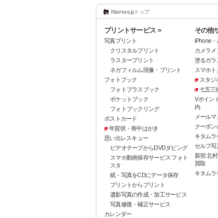
Kitamura.jpトップ
プリントサービス »
その他サ
写真プリント
iPhon
クリスタルプリント
カメラメ
ラスタープリント
塗るガラ
ネガフィルム現像・プリント
スマホト.j
フォトブック
スタジ
フォトプラスブック
七五三
ポケットブック
Vポイン
内
フォトブックリング
メールマ
ポストカード
クーポン
年賀状・喪中はがき
キタムラ
思い出レスキュー
セルフ写真館
ビデオテープからDVDダビング
新宿 北村
スマホ動画保存サービス フォト
買取
スタ
キタムラ
紙・写真をCDにデータ保存
プリントからプリント
遺影写真の作成・加工サービス
写真修復・補正サービス
カレンダー