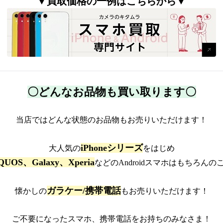
▼買取価格の一例はこちらから▼
〇どんなお品物も買い取ります〇
当店ではどんな状態のお品物もお売りいただけます！
iPhoneシリーズ
大人気の
をはじめ
QUOS、Galaxy、Xperia
などのAndroidスマホはもちろんの
ガラケー/携帯電話
懐かしの
もお売りいただけます！
ご不要になったスマホ、携帯電話をお持ちのみなさま！