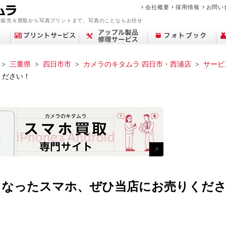
会社概要
採用情報
お問い
の販売＆買取から写真プリントまで、写真のことならお任せ
三重県
四日市市
カメラのキタムラ 四日市・西浦店
サービ
ください！
アップル修理サービ
買取サービス案内
デジカメプリント
撮影メニュー
Year Album
交換レンズ
プリント
中古カメラを買いた
フィルム現像サービ
センサークリーニン
ミラーレス一眼
ポケットブック
ピックアップ
店舗一覧
フォトプラスブック
デジタル一眼レフ
カメラを売りたい
マリオの魅力
証明写真撮影
証明写真
修理料金
コン
中古
思い
フォ
修
ビ
商
ス
い
ス
グ
ブランド品・貴金属
故障かな？と思った
フォトブックリング
生活/家事家電
カレンダー
撮影の流れ
カメラ買取
中古カメラ・レンズ
来店事前確認のお願
おなかのフォトブッ
フォトパネル
時計買取
遺影写真の作成・加
お役立ち情報コラム
アトリエフォトブッ
スマホ買取
中古時計
を売りたい
ら
（PANELO）
い
ク
工
ク
くなったスマホ、ぜひ当店にお売りくだ