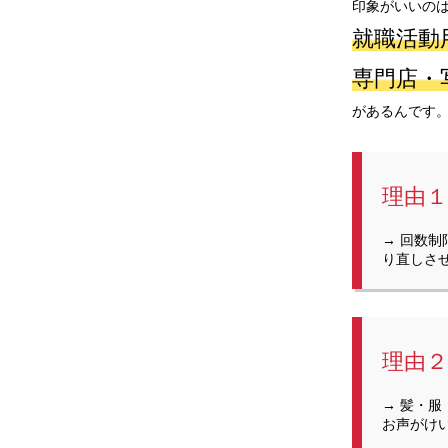
印象がいいの
就職活動
専門店・
があるんです
理由
→ 回数
り直しさ
理由
→ 髪・
お声がけ