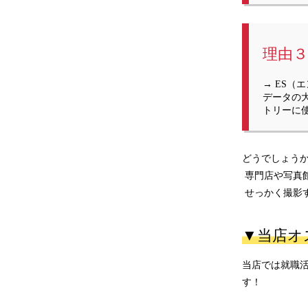
理由３
→ ES
データの
トリーに
どうでしょう
 専門店や写
 せっかく撮
▼当店オ
当店では就職
す！