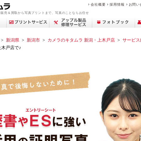
会社概要
採用情報
お問い
の販売＆買取から写真プリントまで、写真のことならお任せ
新潟県
新潟市
カメラのキタムラ 新潟・上木戸店
サービス
木戸店で♪
アップル修理サービ
買取サービス案内
デジカメプリント
撮影メニュー
Year Album
交換レンズ
プリント
中古カメラを買いた
フィルム現像サービ
センサークリーニン
ミラーレス一眼
ポケットブック
ピックアップ
店舗一覧
フォトプラスブック
デジタル一眼レフ
カメラを売りたい
マリオの魅力
証明写真撮影
証明写真
修理料金
コン
中古
思い
フォ
修
ビ
商
ス
い
ス
グ
ブランド品・貴金属
故障かな？と思った
フォトブックリング
生活/家事家電
カレンダー
撮影の流れ
カメラ買取
中古カメラ・レンズ
来店事前確認のお願
おなかのフォトブッ
フォトパネル
時計買取
遺影写真の作成・加
お役立ち情報コラム
アトリエフォトブッ
スマホ買取
中古時計
を売りたい
ら
（PANELO）
い
ク
工
ク