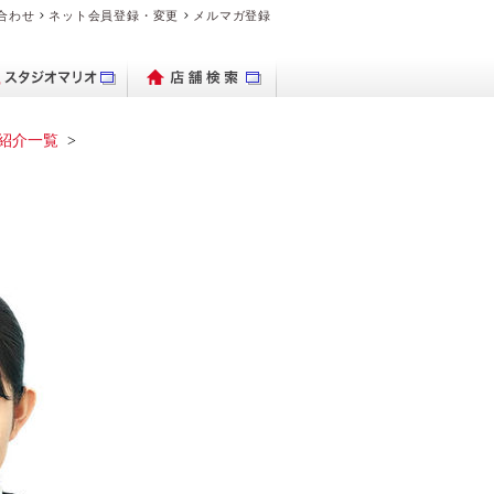
合わせ
ネット会員登録・変更
メルマガ登録
紹介一覧
パクトデジタル
ブランド時計を
出保存サービス
トブックハード
理・交換の流れ
デオのダビング
品・料金案内
ブランド時計を売り
ビデオカメラ
フォトグッズ
よくある質問
デジカメ販売
PhotoZINE
衣装一覧
買いたい
カメラ
カバー
たい
マイブック