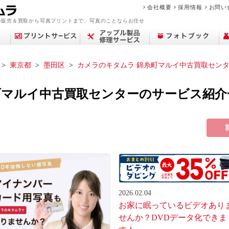
会社概要
採用情報
お問い
の販売＆買取から写真プリントまで、写真のことならお任せ
東京都
墨田区
カメラのキタムラ 錦糸町マルイ中古買取セン
町マルイ中古買取センターのサービス紹介
アップル修理サービ
買取サービス案内
デジカメプリント
撮影メニュー
Year Album
交換レンズ
プリント
中古カメラを買いた
フィルム現像サービ
センサークリーニン
ミラーレス一眼
ポケットブック
ピックアップ
店舗一覧
フォトプラスブック
デジタル一眼レフ
カメラを売りたい
マリオの魅力
証明写真撮影
証明写真
修理料金
コン
中古
思い
フォ
修
ビ
商
ス
い
ス
グ
ブランド品・貴金属
故障かな？と思った
フォトブックリング
生活/家事家電
カレンダー
撮影の流れ
カメラ買取
中古カメラ・レンズ
来店事前確認のお願
おなかのフォトブッ
フォトパネル
時計買取
遺影写真の作成・加
お役立ち情報コラム
アトリエフォトブッ
スマホ買取
中古時計
を売りたい
ら
（PANELO）
い
ク
工
ク
2026.02.04
お家に眠っているビデオあり
せんか？DVDデータ化できま