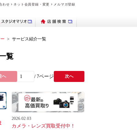
合わせ
ネット会員登録・変更
メルマガ登録
ター
サービス紹介一覧
一覧
パクトデジタル
ブランド時計を
出保存サービス
トブックハード
理・交換の流れ
デオのダビング
品・料金案内
ブランド時計を売り
ビデオカメラ
フォトグッズ
よくある質問
デジカメ販売
PhotoZINE
衣装一覧
買いたい
カメラ
カバー
たい
/
7
ページ
前へ
次へ
マイブック
2026.02.03
ま
カメラ・レンズ買取受付中！