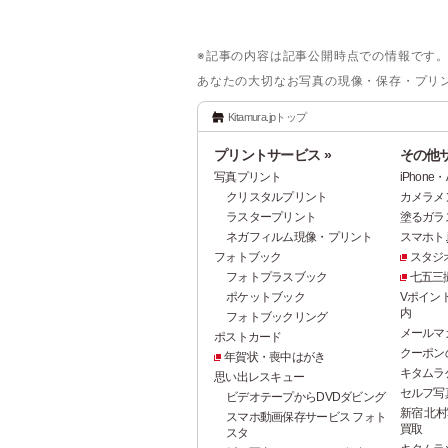
※記事の内容は記事公開時点での情報です
あなたの大切なお写真の現像・保存・プリ
Kitamura.jpトップ
プリントサービス »
その他サ
写真プリント
iPhon
クリスタルプリント
カメラメ
ラスタープリント
塗るガラ
ネガフィルム現像・プリント
スマホト.j
フォトブック
スタジ
フォトプラスブック
七五三
ポケットブック
Vポイン
内
フォトブックリング
メールマ
ポストカード
クーポン
年賀状・喪中はがき
キタムラ
思い出レスキュー
セルフ写真館
ビデオテープからDVDダビング
新宿 北村
スマホ動画保存サービス フォト
買取
スタ