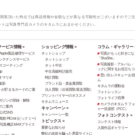
。閲覧頂いた時点では商品情報や金額などが異なる可能性がございますのでご
ントは写真専門店カメラのキタムラにおまかせください。
ービス情報 »
ショッピング情報 »
コラム・ギャラリー 
e・Apple製品修理サービス
ネットショップ
写真がもっと好きにな
「ShaSha」
ンテナンスサービス
ネットショップ
写真撮影・アルバム・
スコーティング
ネット中古
ックに関するお役立ちコ
p
中古高級時計販売
思い出レスキュー お
オマリオ
時計買取
ム
撮影
ブランド品・貴金属買取
キタムラの運動会
トが貯まるカードのご案
法人買取（出張買取/直送買取）
フォトレッスン
プリントバイヤーのオススメ
フォトライフ四季
ガジンの登録・解除
キタムラニュース
カメラのキタムラ フ
のご案内
キャンペーン »
ャー倶楽部（PCC）
公式SNS
キャンペーン一覧
フォトコンテスト »
 PICmii (ピックミー)
トピックス »
コンテスト情報
写真機店 MAXプライス
重要なお知らせ
入賞作品ギャラリー
弊社の名前を騙った悪質サイトに