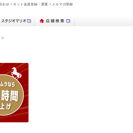
合わせ
ネット会員登録・変更
メルマガ登録
パクトデジタル
ブランド時計を
出保存サービス
トブックハード
理・交換の流れ
デオのダビング
品・料金案内
ブランド時計を売り
ビデオカメラ
フォトグッズ
よくある質問
デジカメ販売
PhotoZINE
衣装一覧
買いたい
カメラ
カバー
たい
マイブック