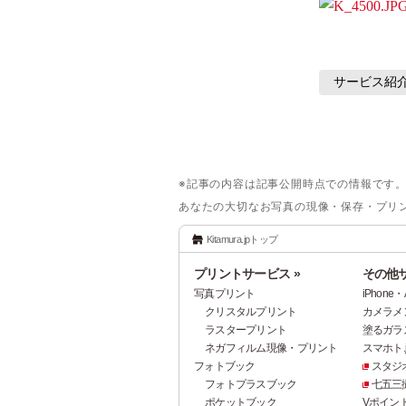
サービス紹
※記事の内容は記事公開時点での情報です
あなたの大切なお写真の現像・保存・プリ
Kitamura.jpトップ
プリントサービス »
その他サ
写真プリント
iPhon
クリスタルプリント
カメラメ
ラスタープリント
塗るガラ
ネガフィルム現像・プリント
スマホト.j
フォトブック
スタジ
フォトプラスブック
七五三
ポケットブック
Vポイン