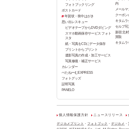
内
フォトブックリング
メールマ
ポストカード
クーポン
年賀状・喪中はがき
キタムラ
思い出レスキュー
セルフ写真館
ビデオテープからDVDダビング
新宿 北村
スマホ動画保存サービス フォト
買取
スタ
キタムラ
紙・写真をCDにデータ保存
プリントからプリント
遺影写真の作成・加工サービス
写真修復・補正サービス
カレンダー
ぺたねーむEXPRESS
フォトグッズ
証明写真
PANELO
個人情報保護方針
ニュースリリース
デジカメプリント
フォトブック
デジカメ