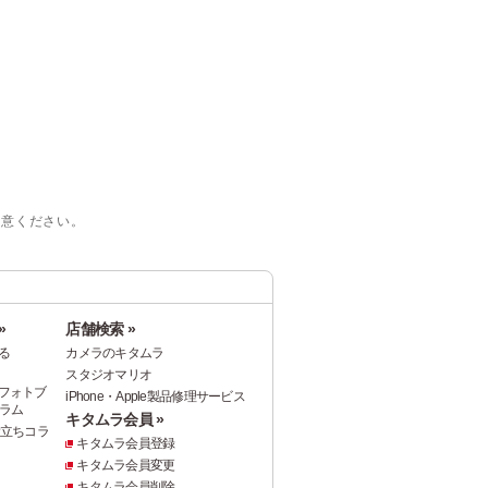
注意ください。
»
店舗検索 »
る
カメラのキタムラ
スタジオマリオ
フォトブ
iPhone・Apple製品修理サービス
ラム
キタムラ会員 »
役立ちコラ
キタムラ会員登録
キタムラ会員変更
キタムラ会員削除