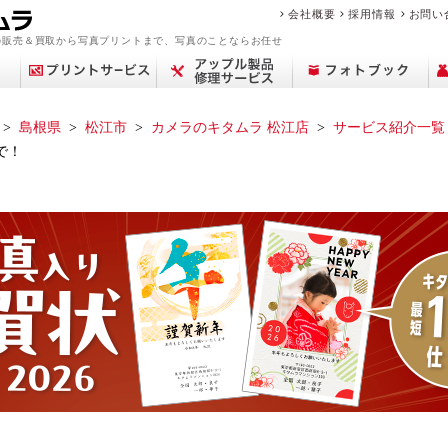
会社概要
採用情報
お問い
の販売＆買取から写真プリントまで、写真のことならお任せ
島根県
松江市
カメラのキタムラ 松江店
サービス紹介一覧
で！
アップル修理サービ
買取サービス案内
デジカメプリント
撮影メニュー
Year Album
交換レンズ
プリント
中古カメラを買いた
フィルム現像サービ
センサークリーニン
ミラーレス一眼
ポケットブック
ピックアップ
店舗一覧
フォトプラスブック
デジタル一眼レフ
カメラを売りたい
マリオの魅力
証明写真撮影
証明写真
修理料金
コン
中古
思い
フォ
修
ビ
商
ス
い
ス
グ
ブランド品・貴金属
故障かな？と思った
フォトブックリング
生活/家事家電
カレンダー
撮影の流れ
カメラ買取
中古カメラ・レンズ
来店事前確認のお願
おなかのフォトブッ
フォトパネル
時計買取
遺影写真の作成・加
お役立ち情報コラム
アトリエフォトブッ
スマホ買取
中古時計
を売りたい
ら
（PANELO）
い
ク
工
ク