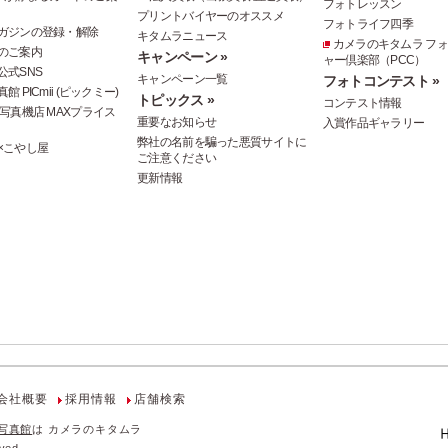
フォトレッスン
プリントバイヤーのオススメ
フォトライフ四季
ガジンの登録・解除
キタムラニュース
カメラのキタムラ フ
のご案内
キャンペーン »
ャー倶楽部（PCC）
公式SNS
キャンペーン一覧
フォトコンテスト »
 PICmii (ピックミー)
トピックス »
コンテスト情報
写真機店 MAXプライス
重要なお知らせ
入賞作品ギャラリー
弊社の名前を騙った悪質サイトに
×こやし屋
ご注意ください
更新情報
会社概要
採用情報
店舗検索
写真館
は カメラのキタムラ