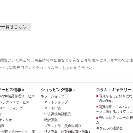
介
一覧はこちら
。閲覧頂いた時点では商品情報や金額などが異なる可能性がございますのでご
ントは写真専門店カメラのキタムラにおまかせください。
ービス情報 »
ショッピング情報 »
コラム・ギャラリー 
e・Apple製品修理サービス
ネットショップ
写真がもっと好きにな
「ShaSha」
ンテナンスサービス
ネットショップ
写真撮影・アルバム・
スコーティング
ネット中古
ックに関するお役立ちコ
p
中古高級時計販売
思い出レスキュー お
オマリオ
時計買取
ム
撮影
ブランド品・貴金属買取
キタムラの運動会
トが貯まるカードのご案
法人買取（出張買取/直送買取）