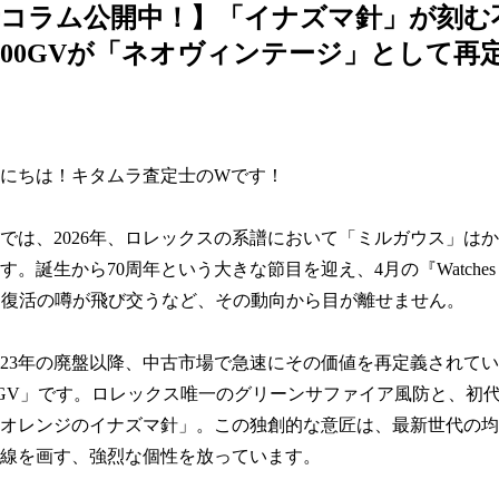
士コラム公開中！】「イナズマ針」が刻む
6400GVが「ネオヴィンテージ」として再
にちは！キタムラ査定士のWです！

では、2026年、ロレックスの系譜において「ミルガウス」は
。誕生から70周年という大きな節目を迎え、4月の『Watches & Wo
』では復活の噂が飛び交うなど、その動向から目が離せません。

023年の廃盤以降、中古市場で急速にその価値を再定義されて
16400GV」です。ロレックス唯一のグリーンサファイア風防と、初
オレンジのイナズマ針」。この独創的な意匠は、最新世代の均
線を画す、強烈な個性を放っています。
