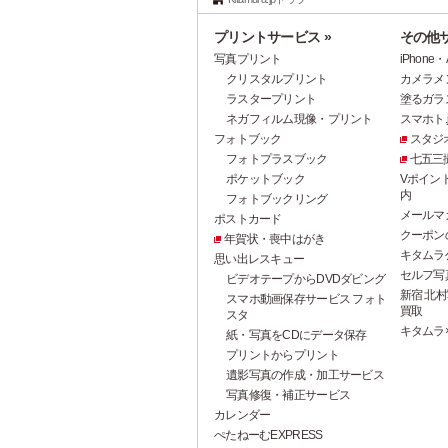
プリントサービス »
その他サ
写真プリント
iPhon
クリスタルプリント
カメラメ
ラスタープリント
塗るガラ
ネガフィルム現像・プリント
スマホト.j
フォトブック
スタジ
フォトプラスブック
七五三
ポケットブック
Vポイン
内
フォトブックリング
メールマ
ポストカード
クーポン
年賀状・喪中はがき
キタムラ
思い出レスキュー
セルフ写真館
ビデオテープからDVDダビング
新宿 北村
スマホ動画保存サービス フォト
買取
スタ
キタムラ
紙・写真をCDにデータ保存
プリントからプリント
遺影写真の作成・加工サービス
写真修復・補正サービス
カレンダー
ぺたねーむEXPRESS