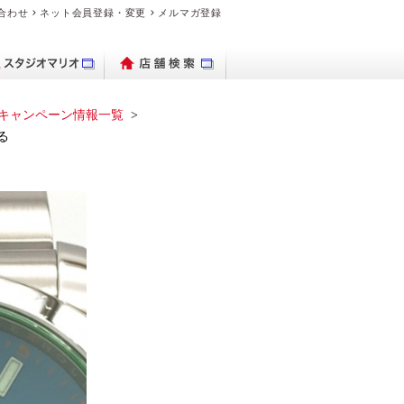
合わせ
ネット会員登録・変更
メルマガ登録
キャンペーン情報一覧
る
パクトデジタル
ブランド時計を
出保存サービス
トブックハード
理・交換の流れ
デオのダビング
品・料金案内
ブランド時計を売り
ビデオカメラ
フォトグッズ
よくある質問
デジカメ販売
PhotoZINE
衣装一覧
買いたい
カメラ
カバー
たい
マイブック