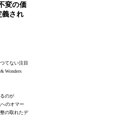
不変の価
定義され
かつてない注目
nders 
いるのが
代へのオマー
整の取れたデ