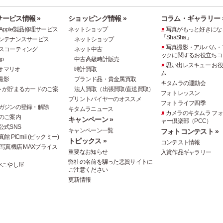
ービス情報 »
ショッピング情報 »
コラム・ギャラリー 
e・Apple製品修理サービス
ネットショップ
写真がもっと好きにな
「ShaSha」
ンテナンスサービス
ネットショップ
写真撮影・アルバム・
スコーティング
ネット中古
ックに関するお役立ちコ
p
中古高級時計販売
思い出レスキュー お
オマリオ
時計買取
ム
撮影
ブランド品・貴金属買取
キタムラの運動会
トが貯まるカードのご案
法人買取（出張買取/直送買取）
フォトレッスン
プリントバイヤーのオススメ
フォトライフ四季
ガジンの登録・解除
キタムラニュース
カメラのキタムラ フ
のご案内
キャンペーン »
ャー倶楽部（PCC）
公式SNS
キャンペーン一覧
フォトコンテスト »
 PICmii (ピックミー)
トピックス »
コンテスト情報
写真機店 MAXプライス
重要なお知らせ
入賞作品ギャラリー
弊社の名前を騙った悪質サイトに
×こやし屋
ご注意ください
更新情報