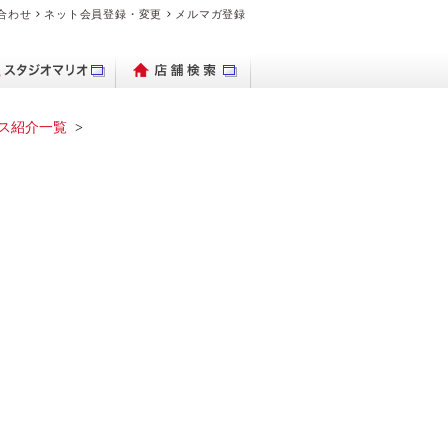
合わせ
ネット会員登録・変更
メルマガ登録
ス紹介一覧
パクトデジタル
ブランド時計を
出保存サービス
トブックハード
理・交換の流れ
デオのダビング
品・料金案内
ブランド時計を売り
ビデオカメラ
フォトグッズ
よくある質問
デジカメ販売
PhotoZINE
衣装一覧
買いたい
カメラ
カバー
たい
マイブック