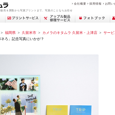
会社概要
採用情報
お問い
の販売＆買取から写真プリントまで、写真のことならお任せ
福岡県
久留米市
カメラのキタムラ 久留米・上津店
サービ
パネろ」記念写真にいかが？
アップル修理サービ
買取サービス案内
デジカメプリント
撮影メニュー
Year Album
交換レンズ
プリント
中古カメラを買いた
フィルム現像サービ
センサークリーニン
ミラーレス一眼
ポケットブック
ピックアップ
店舗一覧
フォトプラスブック
デジタル一眼レフ
カメラを売りたい
マリオの魅力
証明写真撮影
証明写真
修理料金
コン
中古
思い
フォ
修
ビ
商
ス
い
ス
グ
ブランド品・貴金属
故障かな？と思った
フォトブックリング
生活/家事家電
カレンダー
撮影の流れ
カメラ買取
中古カメラ・レンズ
来店事前確認のお願
おなかのフォトブッ
フォトパネル
時計買取
遺影写真の作成・加
お役立ち情報コラム
アトリエフォトブッ
スマホ買取
中古時計
を売りたい
ら
（PANELO）
い
ク
工
ク