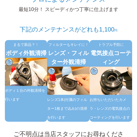
最短10分！ スピーディかつ丁寧に仕上げます
下記のメンテナンスがどれも1,100
円
まるで新品？！
フィルターもキレイに！
トラブル予防に
ボディ外観清掃
レンズ・フィル
電気接点コーテ
ター外観清掃
ィング
ボディ１台の外観清掃を
行います
レンズ1本(付属のフィル
お持ちいただいたカメ
ター1枚まで込み)の清掃
ラ・レンズの電気接点の
を行います
コーティングを行います
ご不明点は当店スタッフにお尋ねくださ