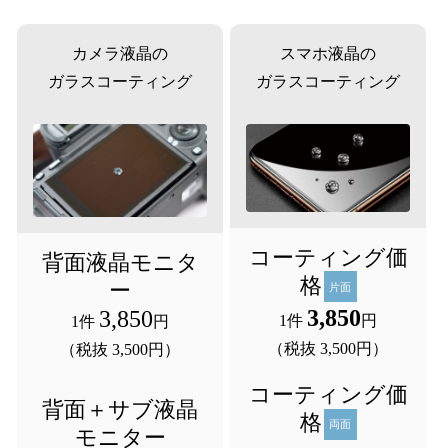
カメラ液晶の
スマホ液晶の
ガラスコーティング
ガラスコーティング
コーティング価
背面液晶モニタ
格
ー
片面
3,850
3,850
1件 
円
1件 
円
（税抜 3,500円）
（税抜 3,500円）
コーティング価
背面＋サブ液晶
格
両面
モニター