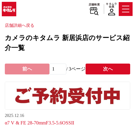
キタムラ
店舗検索
会員
Men
店舗詳細へ戻る
カメラのキタムラ 新居浜店のサービス紹
介一覧
前へ
/
3
ページ
次へ
2025.12.16
α7 V & FE 28-70mmF3.5-5.6OSSII