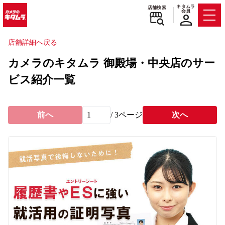
キタムラ
店舗検索
会員
Men
店舗詳細へ戻る
カメラのキタムラ 御殿場・中央店のサー
ビス紹介一覧
前へ
/
3
ページ
次へ