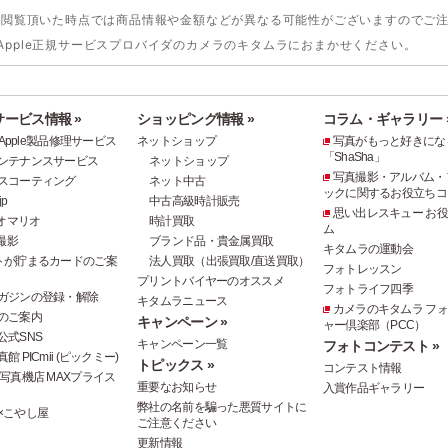
。閲覧頂いた時点では商品情報や金額などが異なる可能性がございますのでご
)の修理はApple正規サービスプロバイダのカメラのキタムラにおまかせください。
ービス情報 »
ショッピング情報 »
コラム・ギャラリー 
e・Apple製品修理サービス
ネットショップ
写真がもっと好きにな
「ShaSha」
ンテナンスサービス
ネットショップ
写真撮影・アルバム・
スコーティング
ネット中古
ックに関するお役立ちコ
p
中古高級時計販売
思い出レスキュー お
オマリオ
時計買取
ム
撮影
ブランド品・貴金属買取
キタムラの運動会
トが貯まるカードのご案
法人買取（出張買取/直送買取）
フォトレッスン
プリントバイヤーのオススメ
フォトライフ四季
ガジンの登録・解除
キタムラニュース
カメラのキタムラ フ
のご案内
キャンペーン »
ャー倶楽部（PCC）
公式SNS
キャンペーン一覧
フォトコンテスト »
 PICmii (ピックミー)
トピックス »
コンテスト情報
写真機店 MAXプライス
重要なお知らせ
入賞作品ギャラリー
弊社の名前を騙った悪質サイトに
×こやし屋
ご注意ください
更新情報