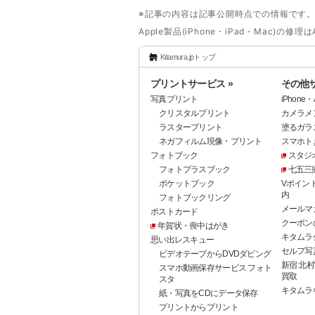
※記事の内容は記事公開時点での情報です
Apple製品(iPhone・iPad・Mac
Kitamura.jpトップ
プリントサービス »
その他サ
写真プリント
iPhon
クリスタルプリント
カメラメ
ラスタープリント
塗るガラ
ネガフィルム現像・プリント
スマホト.j
フォトブック
スタジ
フォトプラスブック
七五三
ポケットブック
Vポイン
内
フォトブックリング
メールマ
ポストカード
クーポン
年賀状・喪中はがき
キタムラ
思い出レスキュー
セルフ写真館
ビデオテープからDVDダビング
新宿 北村
スマホ動画保存サービス フォト
買取
スタ
キタムラ
紙・写真をCDにデータ保存
プリントからプリント