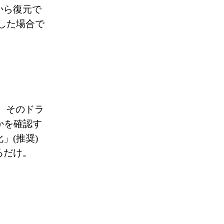
から復元で
換した場合で
が、そのドラ
うかを確認す
(推奨) 
るだけ。