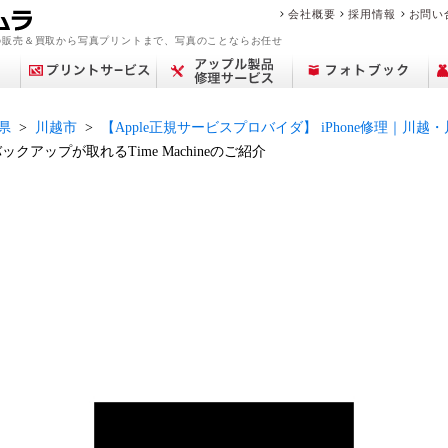
会社概要
採用情報
お問い
の販売＆買取から写真プリントまで、写真のことならお任せ
県
川越市
【Apple正規サービスプロバイダ】 iPhone修理｜
バックアップが取れるTime Machineのご紹介
アップル修理サービ
買取サービス案内
デジカメプリント
撮影メニュー
Year Album
交換レンズ
プリント
中古カメラを買いた
フィルム現像サービ
センサークリーニン
ミラーレス一眼
ポケットブック
ピックアップ
店舗一覧
フォトプラスブック
デジタル一眼レフ
カメラを売りたい
マリオの魅力
証明写真撮影
証明写真
修理料金
コン
中古
思い
フォ
修
ビ
商
ス
い
ス
グ
ブランド品・貴金属
故障かな？と思った
フォトブックリング
生活/家事家電
カレンダー
撮影の流れ
カメラ買取
中古カメラ・レンズ
来店事前確認のお願
おなかのフォトブッ
フォトパネル
時計買取
遺影写真の作成・加
お役立ち情報コラム
アトリエフォトブッ
スマホ買取
中古時計
を売りたい
ら
（PANELO）
い
ク
工
ク