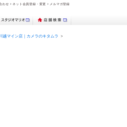
合わせ
ネット会員登録・変更
メルマガ登録
川越・川越マイン店｜カメラのキタムラ
パクトデジタル
ブランド時計を
出保存サービス
トブックハード
理・交換の流れ
デオのダビング
品・料金案内
ブランド時計を売り
ビデオカメラ
フォトグッズ
よくある質問
デジカメ販売
PhotoZINE
衣装一覧
買いたい
カメラ
カバー
たい
マイブック