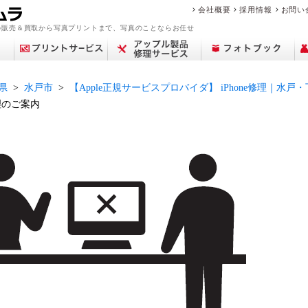
会社概要
採用情報
お問い
の販売＆買取から写真プリントまで、写真のことならお任せ
県
水戸市
【Apple正規サービスプロバイダ】 iPhone修理｜水
理のご案内
アップル修理サービ
買取サービス案内
デジカメプリント
撮影メニュー
Year Album
交換レンズ
プリント
中古カメラを買いた
フィルム現像サービ
センサークリーニン
ミラーレス一眼
ポケットブック
ピックアップ
店舗一覧
フォトプラスブック
デジタル一眼レフ
カメラを売りたい
マリオの魅力
証明写真撮影
証明写真
修理料金
コン
中古
思い
フォ
修
ビ
商
ス
い
ス
グ
ブランド品・貴金属
故障かな？と思った
フォトブックリング
生活/家事家電
カレンダー
撮影の流れ
カメラ買取
中古カメラ・レンズ
来店事前確認のお願
おなかのフォトブッ
フォトパネル
時計買取
遺影写真の作成・加
お役立ち情報コラム
アトリエフォトブッ
スマホ買取
中古時計
を売りたい
ら
（PANELO）
い
ク
工
ク