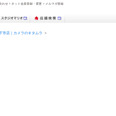
合わせ
ネット会員登録・変更
メルマガ登録
戸・下市店｜カメラのキタムラ
パクトデジタル
ブランド時計を
出保存サービス
トブックハード
理・交換の流れ
デオのダビング
品・料金案内
ブランド時計を売り
ビデオカメラ
フォトグッズ
よくある質問
デジカメ販売
PhotoZINE
衣装一覧
買いたい
カメラ
カバー
たい
マイブック