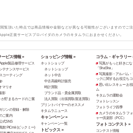
。閲覧頂いた時点では商品情報や金額などが異なる可能性がございますのでご
)の修理はApple正規サービスプロバイダのカメラのキタムラにおまかせください。
ービス情報 »
ショッピング情報 »
コラム・ギャラリー 
e・Apple製品修理サービス
ネットショップ
写真がもっと好きにな
「ShaSha」
ンテナンスサービス
ネットショップ
写真撮影・アルバム・
スコーティング
ネット中古
ックに関するお役立ちコ
p
中古高級時計販売
思い出レスキュー お
オマリオ
時計買取
ム
撮影
ブランド品・貴金属買取
キタムラの運動会
トが貯まるカードのご案
法人買取（出張買取/直送買取）
フォトレッスン
プリントバイヤーのオススメ
フォトライフ四季
ガジンの登録・解除
キタムラニュース
カメラのキタムラ フ
のご案内
キャンペーン »
ャー倶楽部（PCC）
公式SNS
キャンペーン一覧
フォトコンテスト »
 PICmii (ピックミー)
トピックス »
コンテスト情報