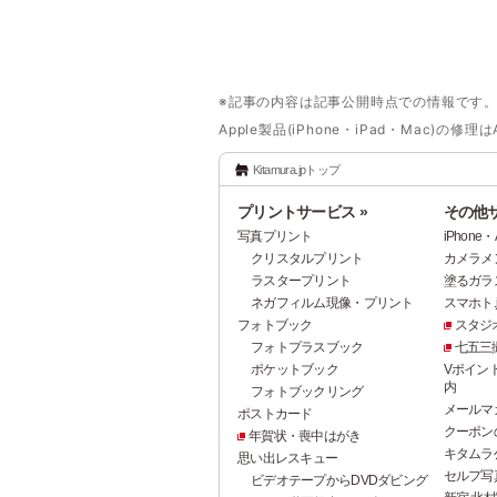
※記事の内容は記事公開時点での情報です
Apple製品(iPhone・iPad・Mac
Kitamura.jpトップ
プリントサービス »
その他サ
写真プリント
iPhon
クリスタルプリント
カメラメ
ラスタープリント
塗るガラ
ネガフィルム現像・プリント
スマホト.j
フォトブック
スタジ
フォトプラスブック
七五三
ポケットブック
Vポイン
内
フォトブックリング
メールマ
ポストカード
クーポン
年賀状・喪中はがき
キタムラ
思い出レスキュー
セルフ写真館
ビデオテープからDVDダビング